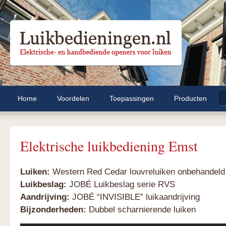
Home
Voordelen
Toepassingen
Producten
Elektrische luikbediening Emst
Luiken:
Western Red Cedar louvreluiken onbehandeld
Luikbeslag:
JOBÉ Luikbeslag serie RVS
Aandrijving:
JOBÉ “INVISIBLE” luikaandrijving
Bijzonderheden:
Dubbel scharnierende luiken